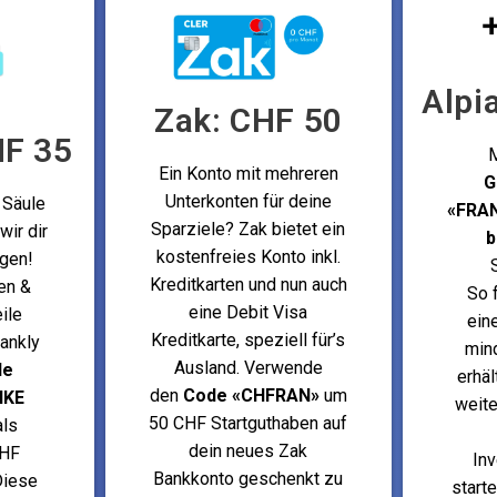
Alpi
Zak: CHF 50
HF 35
M
Ein Konto mit mehreren
G
Unterkonten für deine
 Säule
«FRA
Sparziele? Zak bietet ein
wir dir
b
kostenfreies Konto inkl.
egen!
Kreditkarten und nun auch
en &
So f
eine Debit Visa
ile
ein
Kreditkarte, speziell für’s
rankly
min
Ausland. Verwende
de
erhäl
den
Code «CHFRAN»
um
NKE
weite
50 CHF Startguthaben auf
ls
dein neues Zak
CHF
In
Bankkonto geschenkt zu
Diese
starte