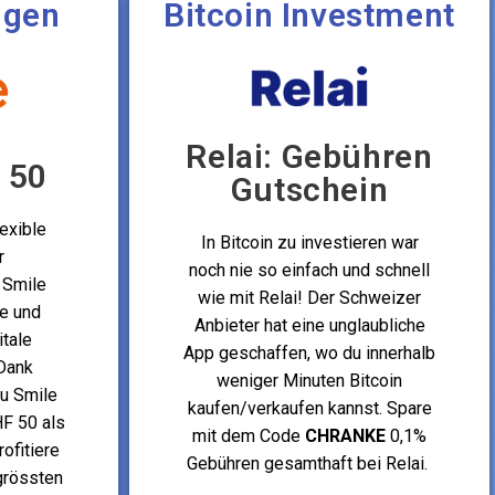
ngen
Bitcoin Investment
Relai: Gebühren
 50
Gutschein
exible
In Bitcoin zu investieren war
r
noch nie so einfach und schnell
 Smile
wie mit Relai! Der Schweizer
te und
Anbieter hat eine unglaubliche
itale
App geschaffen, wo du innerhalb
Dank
weniger Minuten Bitcoin
du Smile
kaufen/verkaufen kannst. Spare
F 50 als
mit dem Code
CHRANKE
0,1%
ofitiere
Gebühren gesamthaft bei Relai.
grössten