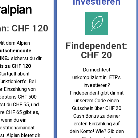
investieren
an: CHF 120
it dem Alpian
Findependent:
utscheincode
CHF 20
NKE»
sicherst du dir
is zu CHF 120
Du möchtest
Startguthaben!
unkompliziert in ETF’s
unktioniert’s: Bei
investieren?
er Einzahlung von
Findependent gibt dir mit
destens CHF 500
unserem Code einen
tst du CHF 55, und
Gutschein über CHF 20
re CHF 65 gibt es,
Cash Bonus zu deiner
wenn du ein
ersten Einzahlung auf
vestitionsmandat
dein Konto! Wie? Gib den
st. Alpian bietet dir