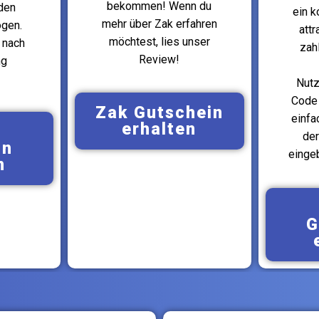
bekommen! Wenn du
den
ein k
mehr über Zak erfahren
gen.
attr
möchtest, lies unser
 nach
zah
Review!
ng
Nutz
Code 
Zak Gutschein
einfa
erhalten
y
der
in
eingeb
n
G