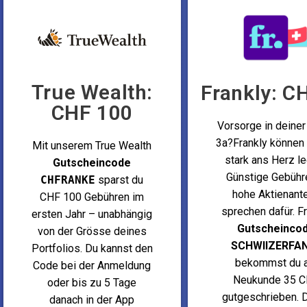
True Wealth:
Frankly: C
CHF 100
Vorsorge in deiner
3a?Frankly können 
Mit unserem True Wealth
stark ans Herz l
Gutscheincode
Günstige Gebühr
CHFRANKE
sparst du
hohe Aktienante
CHF 100 Gebühren im
sprechen dafür. F
ersten Jahr – unabhängig
Gutscheinco
von der Grösse deines
SCHWIIZERFA
Portfolios. Du kannst den
bekommst du a
Code bei der Anmeldung
Neukunde 35 
oder bis zu 5 Tage
gutgeschrieben. 
danach in der App