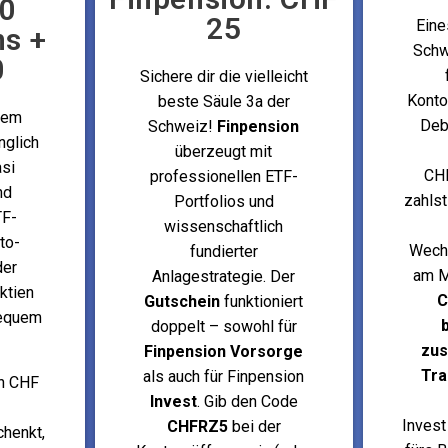
50
25
Eine
ns +
Schw
0
Sichere dir die vielleicht
Konto
beste Säule 3a der
 dem
Deb
Schweiz!
Finpension
glich
überzeugt mit
asi
CHF
professionellen ETF-
nd
zahlst
Portfolios und
TF-
wissenschaftlich
to-
Wech
fundierter
der
am M
Anlagestrategie. Der
ktien
C
Gutschein
funktioniert
bequem
doppelt – sowohl für
zus
Finpension
Vorsorge
Tra
als auch für Finpension
un CHF
Invest
. Gib den Code
Invest
CHFRZ5
bei der
chenkt,