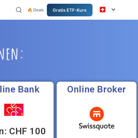
🔥 Deals
Gratis ETF-Kurs
nnen:
line Bank
Online Broker
n: CHF 100