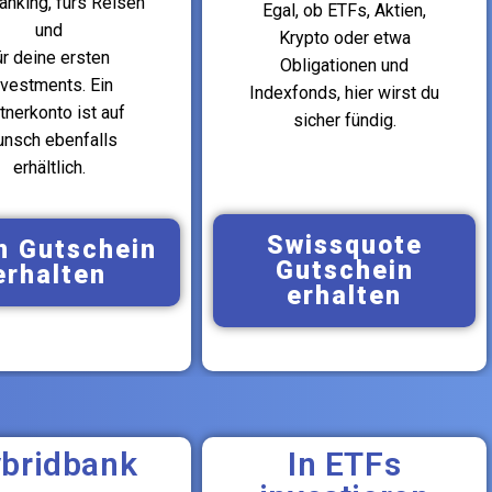
anking, fürs Reisen
Egal, ob ETFs, Aktien,
und
Krypto oder etwa
ür deine ersten
Obligationen und
nvestments. Ein
Indexfonds, hier wirst du
tnerkonto ist auf
sicher fündig.
nsch ebenfalls
erhältlich.
Swissquote
n Gutschein
Gutschein
erhalten
erhalten
bridbank
In ETFs