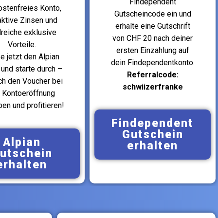
Findependent
ostenfreies Konto,
Gutscheincode ein und
aktive Zinsen und
erhalte eine Gutschrift
lreiche exklusive
von CHF 20 nach deiner
Vorteile.
ersten Einzahlung auf
e jetzt den Alpian
dein Findependentkonto.
und starte durch –
Referralcode:
ch den Voucher bei
schwiizerfranke
 Kontoeröffnung
en und profitieren!
Findependent
Gutschein
Alpian
erhalten
utschein
erhalten