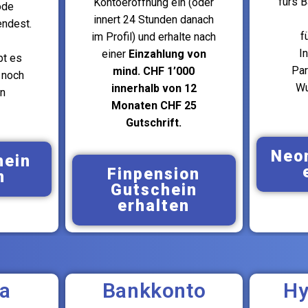
fürs B
Kontoeröffnung ein (oder
ode
innert 24 Stunden danach
ndest.
f
im Profil) und erhalte nach
I
einer
Einzahlung von
bt es
Par
mind. CHF 1’000
 noch
Wu
innerhalb von 12
n
Monaten CHF 25
Gutschrift.
Neo
hein
Finpension
n
Gutschein
erhalten
3a
Bankkonto
Hy