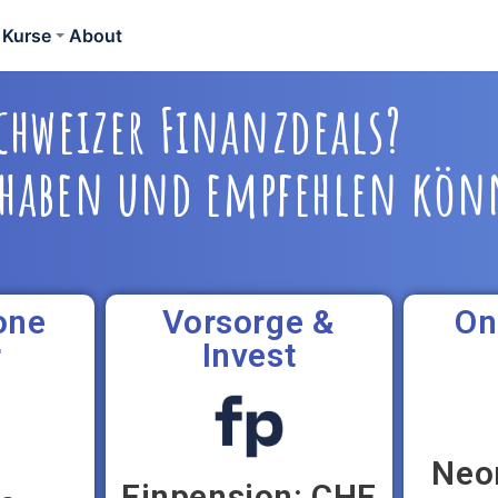
Kurse
About
Schweizer Finanzdeals?
t haben und empfehlen kö
one
Vorsorge &
On
r
Invest
Neo
Finpension: CHF