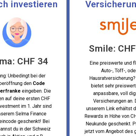
ch investieren
Versicheru
Smile: CHF
lma: CHF 34
Eine preiswerte und fl
Auto-, Töff-, ode
ng: Unbedingt bei der
Hausratversicherung?
oeröffnung den
Code
bietet sehr preiswer
zerfranke
eingeben. Die
anpassbare, voll dig
n auf deine ersten CHF
Versicherungen an. 
vestment im 1. Jahr sind
unserem Link erhältst 
nserem Selma Finance
Rewards in Höhe von CH
eincode geschenkt! Bei
Neukunde geschenkt. Pr
annst du in der Schweiz
jetzt vom Angebot des 