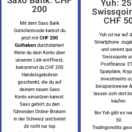
Saxo Bank: CHF
Yuh: 2
200
Swissqoi
CHF 5
Mit dem Saxo Bank
Gutscheincode kannst du
Yuh ist nur auf
jetzt mit
CHF 200
Smartphone zugän
Guthaben
durchstarten!
und vereint qu
Wenn du dein Konto über
Swissquote u
unseren Link eröffnest,
Postfinance. E
bekommst du CHF 200
Sparpläne, Kryp
Handelsgebühren
Investments o
geschenkt, die du auf
beispielsweise A
deinem neuen Saxo
lassen sich dort 
Konto einsetzen kannst.
kaufen.
Saxo gehört zu den
führenden Online-Brokern
Bei Yuh gibt es n
in der Schweiz und bietet
50
dir nicht nur top
Tradingcredits ges