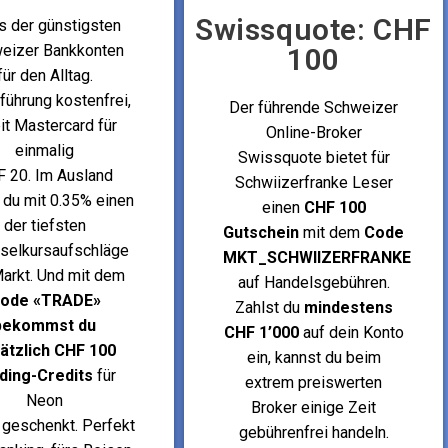
Swissquote: CHF
s der günstigsten
eizer Bankkonten
100
für den Alltag.
führung kostenfrei,
Der führende Schweizer
it Mastercard für
Online-Broker
einmalig
Swissquote bietet für
 20. Im Ausland
Schwiizerfranke Leser
 du mit 0.35% einen
einen
CHF 100
der tiefsten
Gutschein
mit dem
Code
selkursaufschläge
MKT_SCHWIIZERFRANKE
arkt. Und mit dem
auf Handelsgebühren.
ode «TRADE»
Zahlst du
mindestens
bekommst du
CHF 1’000
auf dein Konto
ätzlich CHF 100
ein, kannst du beim
ding-Credits
für
extrem preiswerten
Neon
Broker einige Zeit
 geschenkt. Perfekt
gebührenfrei handeln.