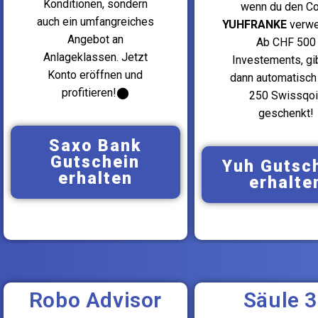
Konditionen, sondern
wenn du den C
auch ein umfangreiches
YUHFRANKE
verwe
Angebot an
Ab CHF 500
Anlageklassen. Jetzt
Investements, gi
Konto eröffnen und
dann automatisch
profitieren!⬤
250 Swissqoi
geschenkt!
Saxo Bank
Gutschein
Yuh Gutsc
erhalten
erhalte
Robo Advisor
Säule 