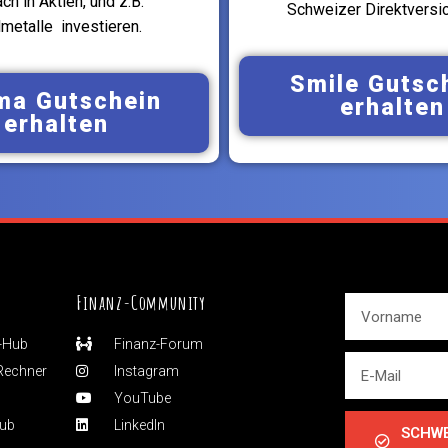
ach in Aktien, und z.B.
Schweizer Direktversic
metalle investieren.
Smile Gutsc
ma Gutschein
erhalten
erhalten
Finanz-Community
-Hub
Finanz-Forum
Rechner
Instagram
YouTube
Hub
LinkedIn
SCHWE