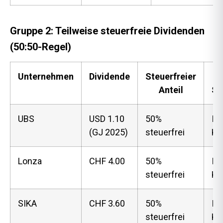
Gruppe 2: Teilweise steuerfreie Dividenden
(50:50-Regel)
Unternehmen
Dividende
Steuerfreier
Anteil
St
UBS
USD 1.10
50%
In
(GJ 2025)
steuerfrei
KE
Lonza
CHF 4.00
50%
In
steuerfrei
KE
SIKA
CHF 3.60
50%
In
steuerfrei
KE