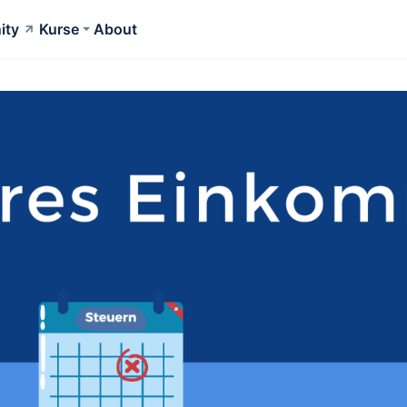
ity
Kurse
About